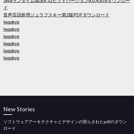
Javaランタイム環境6 32ビットバージョン6.0.450.6ダウンロー
ド
音声言語処理ジュラフスキー第2版PDFダウンロード
lwqqkyp
lwqqkyp
lwqqkyp
lwqqkyp
lwqqkyp
lwqqkyp
New Stories
ソフトウェアアーキテクチャとデザインの照らされたpdfのダウン
ロード