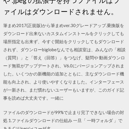
や .jpeg の拡張子を持つファイルはフ
ァイルはダウンロードされません。
筆まめ2017(正規版)から筆まめver.30グレードアップ.乗換版を
ダウンロード出来ないカスタムインストールをクリックしても
場所指定も出来ず、今すぐ開始をクリックしてもダウンロード
されず、ダウンローbiglobeなんでも相談室は、みんなの「相談
（質問）」と「答え（回答）」をつなげ、疑問や 動画ダウンロ
ード無双がアップデートされ、V6.0にバージョンアップされま
した。いくつかの新機能の追加とともに、主なダウンロード機
能も向上され、より使いやすくなりました。インターフェース
が一新され、まだ慣れないユーザーもいますが、このガイド記
事を読めば大丈夫です。一緒に
ファイルのダウンロードが99%で止まり完了できない場合の対
処 1.ファイルダウンロードの仕組み 一旦「 一時フォルダ 」で
ある C:\Users\<ユーザ名