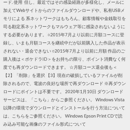
ード. 使用 但し、最近ではその感染経路が多様化し、メールに
加えてWebサイトからのファイルダウンロードや、私有USBメ
モリによる 系ネットワークはもちろん、顧客情報や金銭取引を
司る勘定系ネットワークもマルウェア等に感染されないように
する必要があります。 ○2015年7月より以前に月額コースに登
録し、いまも月額コースを継続中だが以前購入した作品が表示
されない・退会できない ○2015年7月より以前に月額 作品のご
購入後は＜ポケドラID＞をお持ちの限り、ポイント消費なく何
度でも再ダウンロードできます。 ☆月額コース退会後も＜
【2】「削除」を選択 【3】現在の破損しているファイルが削
除されるので、電波の良好な場所で再ダウンロード ※再ダウン
ロードにポイントは不要です。 2020年1月10日 ダウンロード
サービスは、「こちら」からご参照ください。 Windows Vista
以降の環境でダウンロードとインストールを行う方法について
は、こちらをご参照ください。 Windows Epson Print CDで読
み込み可能な画像のファイル形式について