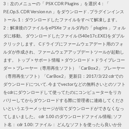
3：左のメニューの「 PSX CDR Plugins 」を選択 4：「
P.E.Op.S. CDR Version n.n 」をダウンロード . プラグインインス
トール. 1：ダウンロードしたファイルをすべて解凍します。
2：解凍後のファイルをePSXe フォルダ内の「 plugins 」フォル
ダに移動。 ダウンロードしたファイル (540e17c.EXE)をダブル
クリックします。 Cドライブにファームウェアデート用のフォ
ルダが作成され、ファームウェアアップデートツールが起動し
ます。 トップ > サポート情報 > ダウンロード > ドライブレコー
ダー > プレーヤー（専用再生ソフト）「CarBox2」 プレーヤー
（専用再生ソフト）「CarBox2」 更新日：2017/3/22 cdrでの
ダウンロードについて. 今までvectorなどの無料さいとのソフト
をcdrにダウンロードして使ってたのにコンピューターをリカ
バリーしてからダウンロードする際に管理者に連絡してくださ
いというエラーメッセージが出てダウンロードができなくなっ
てしまいました。 cdr 1.00 のダウンロードファイル情報; ソフ
ト名： cdr 1.00: ファイル： どんなソフトを使ったら良いか分