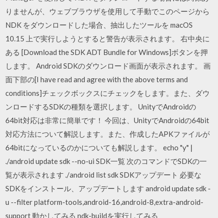
りませんが、ウェブブラウザを使用して手動でこのページから
NDK をダウンロードした場合、抽出したツールを macOS
10.15 上で実行しようとすると警告が表示されます。 右中央に
ある [Download the SDK ADT Bundle for Windows]ボタンを押
します。 Android SDKのダウンロード画面が表示されます。 画
面下部の[I have read and agree with the above terms and
conditions]チェックボックスにチェックをします。また、ダウ
ンロードするSDKの種類を選択します。 UnityでAndroidの
64bit対応は非常に簡単です！ 今回は、UnityでAndroidの64bit
対応方法について解説します。また、作成したAPKファイルが
64bitになっているのかについても解説します。 echo "y" |
./android update sdk --no-ui SDK一覧 次のコマンドでSDKの一
覧が表示されます ./android list sdk SDKアップデート 必要な
SDKをインストール、アップデートします android update sdk -
u --filter platform-tools,android-16,android-8,extra-android-
support 動かしてみる ndk-buildを実行してみる