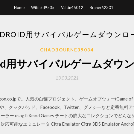
Home
Witfield9535
Valsin45012
Braner62301
NDROID用サバイバルゲームダウンロ
CHADBOURNE39034
roid用サバイバルゲームダウ
13.03.2021
はAmazon.co.jpで。人気の白猫プロジェクト、ゲームオブウォー(Game
ックパッド、Facebook、Twitter、グノシーなど定番無料アプリ、
ストーラー usagti Xmod Games チートの膨大なコレクションでどんな
能なエミュレータ Citra Emulator Citra 3DS Emulator Androi