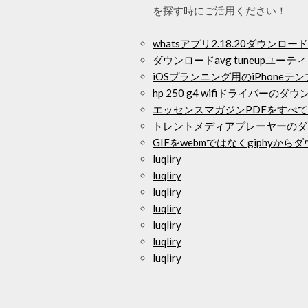
を探す時にご活用ください！
whatsアプリ2.18.20ダウンロード
ダウンロードavg tuneupユー
iOSプランニング用のiPhone
hp 250 g4 wifiドライバーのダ
エッセンスマガジンPDFをすべ
トレントメディアプレーヤーのダ
GIFをwebmではなくgiphyか
luqliry
luqliry
luqliry
luqliry
luqliry
luqliry
luqliry