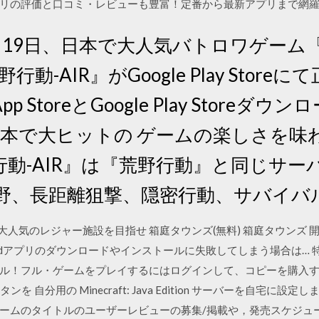
リの評価と口コミ・レビューも豊富！定番から最新アプリまで網
日 6月19日、日本で大人気バトロワゲー
野行動-AIR』がGoogle Play Stor
StoreとGoogle Play Store
日本で大ヒットの ゲームの楽しさを味
動-AIR』は『荒野行動』と同じサー
視野、長距離狙撃、隠密行動、サバイバ
大人気のレジャー施設を目指せ 箱庭タウンズ(無料) 箱庭タウンズ 
droidアプリのダウンロードやインストールに失敗してしまう場合は…
！フル・ゲームをプレイするにはログインして、コピーを購入する必要
のボタンを 自分用の Minecraft: Java Edition サーバーを自宅
ームのタイトルのユーザーレビューの募集/掲載や，発売スケジュ