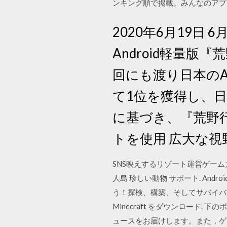
ンキング順で掲載。みんなのアプ
2020年6月19
Android軽量版『荒
回にも渡り日本のApp 
て1位を獲得し、
に基づき、『荒野行
トを使用 広大な
SNS映えするリゾート運営ゲーム
人島 珍しい動物 サポート. An
う！探検、構築、そしてサバイバル
Minecraft をダウンロード. 下
ュースをお届けします。また，ゲ