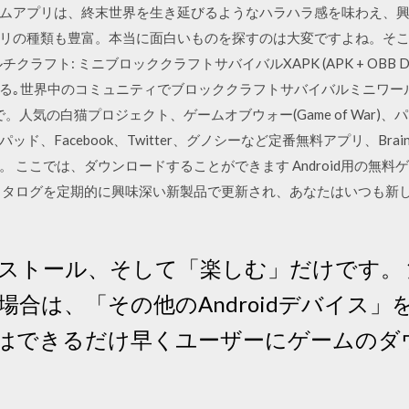
ムアプリは、終末世界を⽣き延びるようなハラハラ感を味わえ、
の種類も豊富。本当に面白いものを探すのは大変ですよね。そこで AP
d用『マルチクラフト: ミニブロッククラフトサバイバルXAPK (APK + OBB 
る｡世界中のコミュニティでブロッククラフトサバイバルミニワー
.co.jpで。人気の白猫プロジェクト、ゲームオブウォー(Game of W
acebook、Twitter、グノシーなど定番無料アプリ、BrainWars
 ここでは、ダウンロードすることができます Android用の無料
カタログを定期的に興味深い新製品で更新され、あなたはいつも新
ストール、そして「楽しむ」だけです。 
合は、「その他のAndroidデバイス」
はできるだけ早くユーザーにゲームのダ