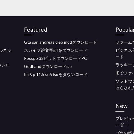
Featured
Popula
Gta san andreas cleo modダウンロード
ファーム
ンテルネッ
スカイプ絵文字gifをダウンロード
ビジネス
ード
Ppsspp 32ビットダウンロードPC
をダウンロ
ラッキーブ
Godhandダウンロードiso
IEでフ
Im＆p 11.5 su5 isoをダウンロード
ソフトウ
照らされ
New
プレビュ
ーダー
ブウの怒