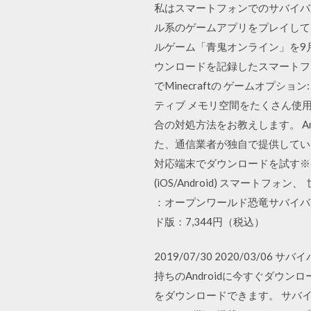
私はスマートフォンでのサバイバ
ル系のゲームアプリをプレイしている方
ルゲーム「青鬼オンライン」を9
ウンロードを記録したスマートフォン向け
でMinecraftの ゲームオ
ティブ メモリ空間をたくさん使
合の対処方法をお教えします。 Andr
た、通信業者が独自で提供してい
対応端末でダウンロードを試す※各 家庭
(iOS/Android) スマートフ
：オープンワールド恐竜サバイバルアク
ド版：7,344円（税込）
2019/07/30 2020/03
持ちのAndroidに今すぐダウン
をダウンロードできます。 サバイ