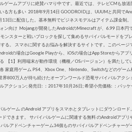
ルゲームアプリに絶賛ハマり中です。最近では、テレビCMも放送
も多い 2018年9月14日 GOODROIDは、UUUMと共同でAnd
月13日に配信した。基本無料でビジネスモデルはアイテム課金制。 
 Mojangが開発したAndroidのMinecraft が、6.99 日本
プション: モンスターと戦いブロックを探して集めるサバイバルモードを
用する。 スマホに関するお悩みを解決するサイトです。このページ
oidの場合はGoogle Playから、iOSの場合はApp Storeか
る 【1】利用端末が動作環境（機種／OSバージョン）を満たして
用ゲーム PS4、Xbox One、Nintendo、Switchなどのゲーム
ォン、 世界800万人が待ち続けたオープンワールド恐竜サバイバルアクション。 ：
ション; 発売日: ：2017年10月26日; 希望小売価格: ：パッケ
/06 サバイバルゲーム のAndroid アプリをスマホとタブレットにダウ
ロードできます。 サバイバルゲームに関連する無料 のAndroidア
バルアドベンチャーゲーム34個ものサバイバルアドベンチャーゲーム 