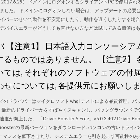
.6.2 （2017.6.29） ドメインにログオンするクライアントPCで
ました。 ドメインにログオンしない場合は、アップデートの必要は
イバーのせいで動作を不安定にしたり、動作を遅くしたりする場
デバイスエラーがどうしても直せない方などは試してみる価値は
 【注意1】 日本語入力コンソーシアム
るものではありません。 【注意2】
いては, それぞれのソフトウェアの付
わせについては, 各提供元にお願いし
てのドライバーはマイクロソフト whql テストによる品質管理、
」 最新のドライバーかをすばやくスキャンし、バックグラウンドで
た。 「Driver Booster 5 Free」v5.0.3.402 Driver
のDriver Boosterの最新バージョンをダウンロード. パソコンの古いドライ
フォーマンスを低下させたり、システムエラーを引き起こす可能性のあ