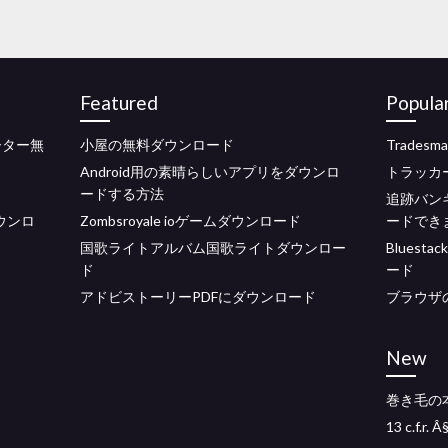
Featured
Popula
ーター無
小屋の無料ダウンロード
Trade
Android用の素晴らしいアプリをダウンロ
トラッカ
ードする方法
追跡バン
ダウンロ
Zombsroyale ioゲームダウンロード
ードでき
国歌ライトアルバム国歌ライトダウンロー
Blues
ド
ード
アドビストーリーPDFにダウンロード
ブラウザの
New
巻き毛の
13 c.f.